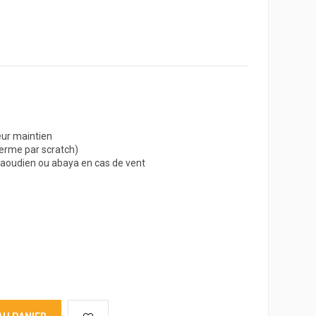
eur maintien
ferme par scratch)
b saoudien ou abaya en cas de vent