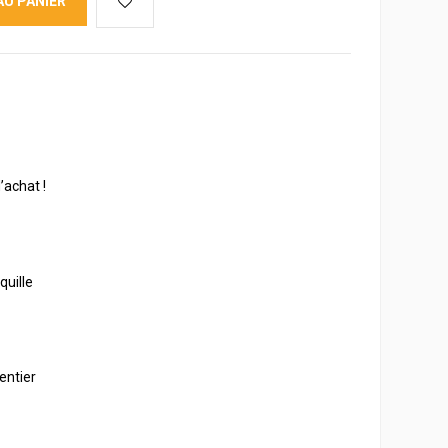
AU PANIER
’achat !
quille
entier