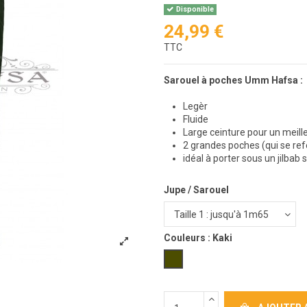
Disponible
24,99 €
TTC
Sarouel à poches Umm Hafsa :
Legèr
Fluide
Large ceinture pour un meill
2 grandes poches (qui se re
idéal à porter sous un jilba
Jupe / Sarouel
Couleurs :
Kaki
Kaki