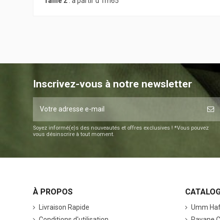
Taille 2
: à partir d'1m65
Inscrivez-vous à notre newsletter
Soyez informé(e)s des nouveautés et offres exclusives ! *Vous pouvez
vous désinscrire à tout moment.
À PROPOS
CATALO
Livraison Rapide
‎Umm Haf
Conditions d'utilisation
Rayane C