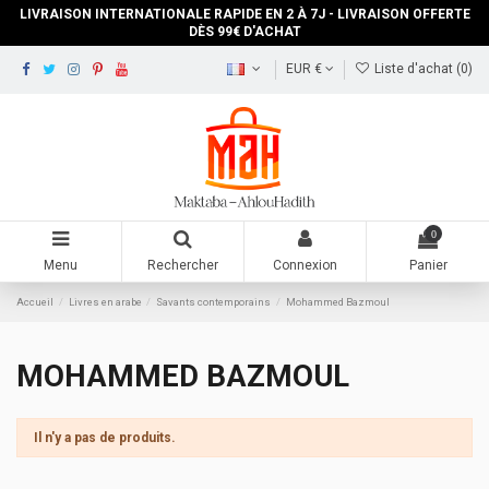
LIVRAISON INTERNATIONALE RAPIDE EN 2 À 7J - LIVRAISON OFFERTE
DÈS 99€ D'ACHAT
EUR €
Liste d'achat (
0
)
0
Menu
Rechercher
Connexion
Panier
Accueil
Livres en arabe
Savants contemporains
Mohammed Bazmoul
MOHAMMED BAZMOUL
Il n'y a pas de produits.