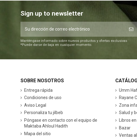
Sign up to newsletter
Manténgase informado sobre nuevos productos y ofertas exclusivas
*Puede darse de baja en cualquier momento.
SOBRE NOSOTROS
CATÁLO
Entrega rápida
Umm Hafs
Condiciones de uso
Rayane C
Aviso Legal
Zona infa
Personaliza tu jilbeb
Salud y b
Póngase en contacto con el equipo de
Libros en
Maktaba Ahloul Hadith
Bazar
Mapa del sitio
Ventas a