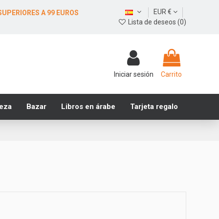
EUR €
SUPERIORES A 99 EUROS
Lista de deseos (
0
)
Iniciar sesión
Carrito
leza
Bazar
Libros en árabe
Tarjeta regalo