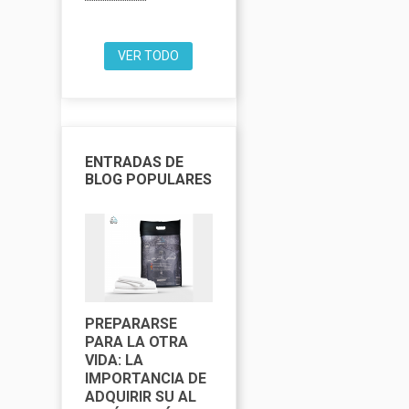
VER TODO
ENTRADAS DE
BLOG POPULARES
PREPARARSE
CALENDARIO DE
C
PARA LA OTRA
RAMADÁN 2025
R
VIDA: LA
DIRECCIONES DE
E
IMPORTANCIA DE
LAS MEZQUITAS
H
ADQUIRIR SU AL
DE LOS ANGELES
I