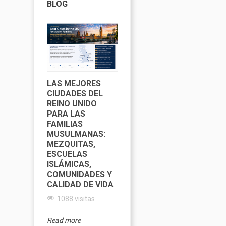
BLOG
LAS MEJORES
LA VIDA
H
CIUDADES DEL
MUSULMANA EN
M
REINO UNIDO
CHICAGO: LA GUÍA
C
PARA LAS
COMPLETA DE
M
FAMILIAS
MEZQUITAS,
T
MUSULMANAS:
ESCUELAS
M
MEZQUITAS,
ISLÁMICAS,
E
ESCUELAS
RESTAURANTES
I
ISLÁMICAS,
HALAL Y VIDA
H
COMUNIDADES Y
FAMILIAR
CALIDAD DE VIDA
1085 visitas
1088 visitas
Re
Read more
Read more