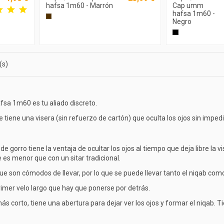
hafsa 1m60 - Marrón
Cap umm
hafsa 1m60 -
Negro
(s)
fsa 1m60 es tu aliado discreto.
 tiene una visera (sin refuerzo de cartón) que oculta los ojos sin impedir la
 de gorro tiene la ventaja de ocultar los ojos al tiempo que deja libre la 
te es menor que con un sitar tradicional.
ue son cómodos de llevar, por lo que se puede llevar tanto el niqab como 
primer velo largo que hay que ponerse por detrás.
s corto, tiene una abertura para dejar ver los ojos y formar el niqab. Ti