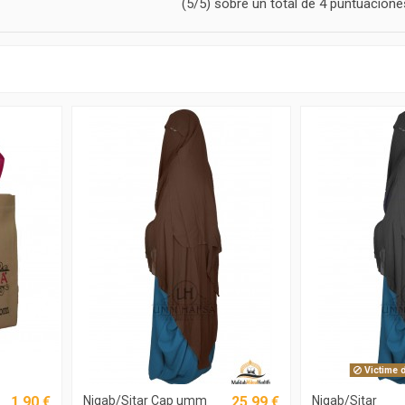
(5/5) sobre un total de 4 puntuacione
Victime 
1,90 €
Niqab/Sitar Cap umm
25,99 €
Niqab/Sitar