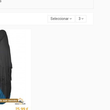
s
Seleccionar
3
de son succès
25,99 €