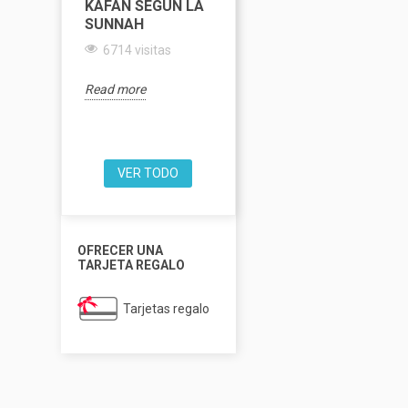
KAFÁN SEGÚN LA
Y TARAWIH
SUNNAH
6449 visitas
6714 visitas
Re
Read more
Read more
VER TODO
OFRECER UNA
TARJETA REGALO
Tarjetas regalo