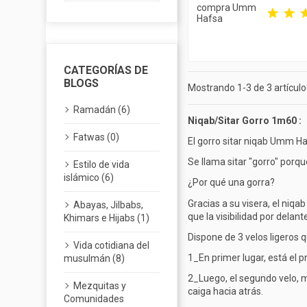
compra Umm
Hafsa
CATEGORÍAS DE
BLOGS
Mostrando 1-3 de 3 artículo
Ramadán (6)
Niqab/Sitar Gorro 1m60 :
Fatwas (0)
El gorro sitar niqab Umm Ha
Se llama sitar "gorro" porque
Estilo de vida
islámico (6)
¿Por qué una gorra?
Gracias a su visera, el niqab
Abayas, Jilbabs,
que la visibilidad por delan
Khimars e Hijabs (1)
Dispone de 3 velos ligeros q
Vida cotidiana del
1_En primer lugar, está el 
musulmán (8)
2_Luego, el segundo velo, má
Mezquitas y
caiga hacia atrás.
Comunidades