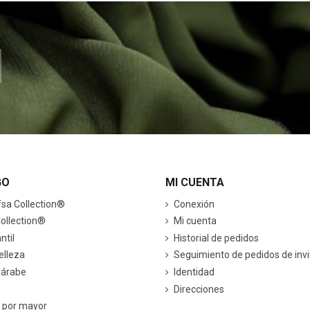
GO
MI CUENTA
a Collection®
Conexión
ollection®
Mi cuenta
ntil
Historial de pedidos
elleza
Seguimiento de pedidos de inv
 árabe
Identidad
Direcciones
l por mayor