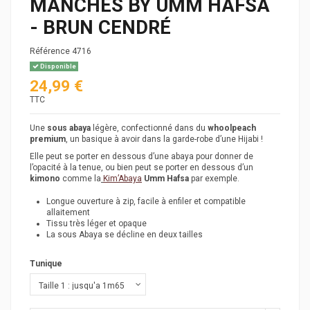
MANCHES BY UMM HAFSA
- BRUN CENDRÉ
Référence
4716
Disponible
24,99 €
TTC
Une
sous abaya
légère, confectionné dans du
whoolpeach
premium
, un basique à avoir dans la garde-robe d’une Hijabi !
Elle peut se porter en dessous d’une abaya pour donner de
l’opacité à la tenue, ou bien peut se porter en dessous d’un
kimono
comme la
Kim’Abaya
Umm Hafsa
par exemple.
Longue ouverture à zip, facile à enfiler et compatible
allaitement
Tissu très léger et opaque
La sous Abaya se décline en deux tailles
Tunique