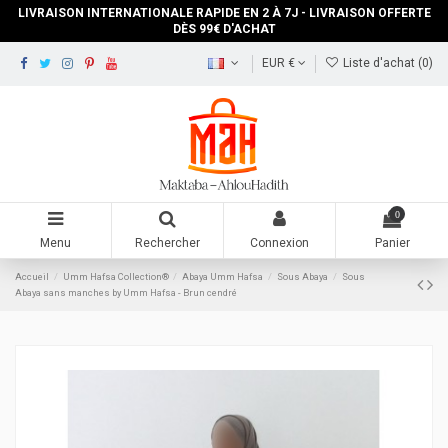
LIVRAISON INTERNATIONALE RAPIDE EN 2 À 7J - LIVRAISON OFFERTE
DÈS 99€ D'ACHAT
EUR €
Liste d'achat (
0
)
0
Menu
Rechercher
Connexion
Panier
Accueil
‎Umm Hafsa Collection®
Abaya Umm Hafsa
Sous Abaya
Sous
Abaya sans manches by Umm Hafsa - Brun cendré