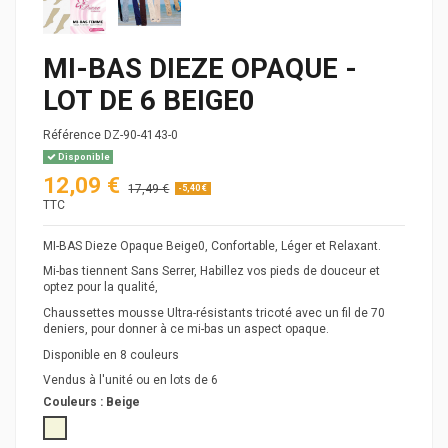
MI-BAS DIEZE OPAQUE -
LOT DE 6 BEIGE0
Référence
DZ-90-4143-0
Disponible
12,09 €
17,49 €
-5,40 €
TTC
MI-BAS Dieze Opaque Beige0, Confortable, Léger et Relaxant.
Mi-bas tiennent Sans Serrer, Habillez vos pieds de douceur et
optez pour la qualité,
Chaussettes mousse Ultra-résistants tricoté avec un fil de 70
deniers, pour donner à ce mi-bas un aspect opaque.
Disponible en 8 couleurs
Vendus à l'unité ou en lots de 6
Couleurs :
Beige
Beige