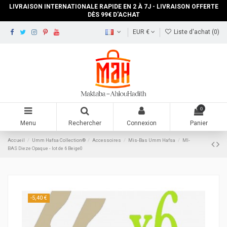
LIVRAISON INTERNATIONALE RAPIDE EN 2 À 7J - LIVRAISON OFFERTE
DÈS 99€ D'ACHAT
EUR €
Liste d'achat (
0
)
0
Menu
Rechercher
Connexion
Panier
Accueil
‎Umm Hafsa Collection®
Accessoires
Mis-Bas Umm Hafsa
MI-
BAS Dieze Opaque - lot de 6 Beige0
-5,40 €