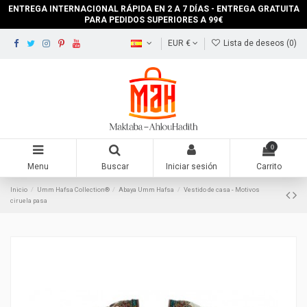
ENTREGA INTERNACIONAL RÁPIDA EN 2 A 7 DÍAS - ENTREGA GRATUITA
PARA PEDIDOS SUPERIORES A 99€
EUR €
Lista de deseos (
0
)
0
Menu
Buscar
Iniciar sesión
Carrito
Inicio
Umm Hafsa Collection®
Abaya Umm Hafsa
Vestido de casa - Motivos
ciruela pasa