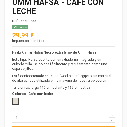
UMM HAFSA - CAFÉ CON
LECHE
Referencia
2551
En stock
29,99 €
Impuestos incluidos
Hijab/Khimar Hafsa Negro extra largo de Umm Hafsa:
Este hijab Hafsa cuenta con una diadema integrada y un
cubrebarbilla. Se coloca fácilmente y rápidamente como una
capa de jilbab.
Está confeccionado en tejido “wool peach” egipcio, un material
de alta calidad utilizado en la mayoría de nuestra colección.
Talla única: largo 110 cm delante y 165 cm detrás.
Colores :
Café con leche
Café con leche