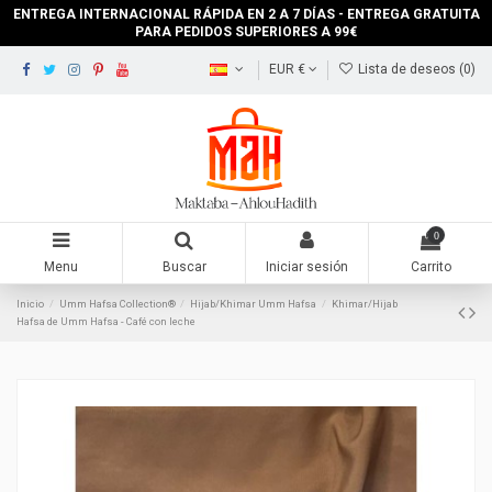
ENTREGA INTERNACIONAL RÁPIDA EN 2 A 7 DÍAS - ENTREGA GRATUITA
PARA PEDIDOS SUPERIORES A 99€
EUR €
Lista de deseos (
0
)
0
Menu
Buscar
Iniciar sesión
Carrito
Inicio
Umm Hafsa Collection®
Hijab/Khimar Umm Hafsa
Khimar/Hijab
Hafsa de Umm Hafsa - Café con leche