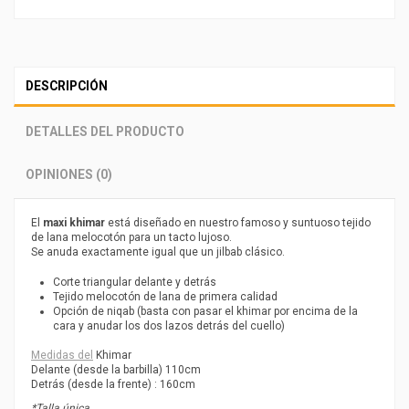
DESCRIPCIÓN
DETALLES DEL PRODUCTO
OPINIONES (0)
El
maxi khimar
está diseñado en nuestro famoso y suntuoso tejido
de lana melocotón para un tacto lujoso.
Se anuda exactamente igual que un jilbab clásico.
Corte triangular delante y detrás
Tejido melocotón de lana de primera calidad
Opción de niqab (basta con pasar el khimar por encima de la
cara y anudar los dos lazos detrás del cuello)
Medidas del
Khimar
Delante (desde la barbilla) 110cm
Detrás (desde la frente) : 160cm
*Talla única