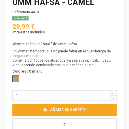
UMM HAFSA - CAMEL
Referencia
4418
En stock
29,99 €
Impuestos incluidos
¡Khimar Triángulo
"Maxi
" de Umm Hafsa !
Un khimar atemporal que no puede faltar en el guardarropa de
ninguna musulmana.
Combina con todos los atuendos, ya sea abaya, jilbab, niqab...
¡De ti depende combinarlo con lo que más te guste!
Colores :
Camello
Camello
AÑADIR AL CARRITO