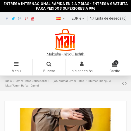
ENTREGA INTERNACIONAL RÁPIDA EN 2 A 7 DÍAS - ENTREGA GRATUITA
PARA PEDIDOS SUPERIORES A 99€
EUR €
Lista de deseos (
0
)
0
Menu
Buscar
Iniciar sesión
Carrito
Inicio
Umm Hafsa Collection®
Hijab/Khimar Umm Hafsa
Khimar Triángulo
"Maxi" Umm Hafsa - Camel