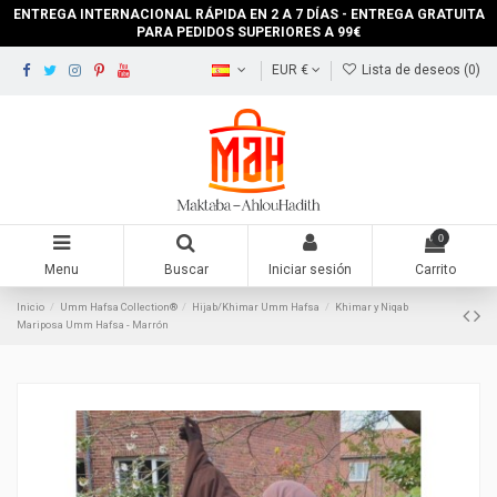
ENTREGA INTERNACIONAL RÁPIDA EN 2 A 7 DÍAS - ENTREGA GRATUITA
PARA PEDIDOS SUPERIORES A 99€
EUR €
Lista de deseos (
0
)
0
Menu
Buscar
Iniciar sesión
Carrito
Inicio
Umm Hafsa Collection®
Hijab/Khimar Umm Hafsa
Khimar y Niqab
Mariposa Umm Hafsa - Marrón