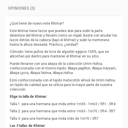
OPINIONES (3)
¿Qué tiene de nuevo este Khimar?
Este khimar tiene lazos que puedes atar para subir la parte
delantera del khimar y llevarlo como un niqab. Basta con anudar los
lazos detrás de la cabeza (bajo el khimar) y subir la mentonera
hasta la altura deseada. Práctico, ¿verdad?
Cómodo: tiene puños de licra de algodón egipcio 100%, que se
abrochan por dentro para mantener el Khimar en su sitio.
Puede llevarse con una abaya de la colección Umm Hafsa,
confeccionada con el mismo tejido: Abaya papillon, Abaya maryam,
Abaya Lycra, Abaya fatima, Abaya Hafsa..
Está confeccionada con el tejido melocotón whool de Umm Hafsa,
un tejido de calidad que se utiliza para la mayor parte de nuestra
colección.
Elige tu talla de Khimar:
Talla 1: para una hermana que mida entre 1m55 - 1m63 / 5ft1 - 5ft4
Talla 2: para una hermana que mida entre 1m63 - 1m70 / 5ft4 - 5ft7
Talla 3: para una hermana que mida más de 1m70 / 5ft7
Las 3 tallas de Khimar: