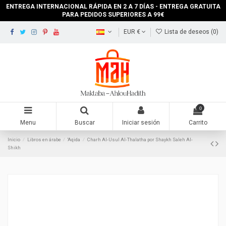
ENTREGA INTERNACIONAL RÁPIDA EN 2 A 7 DÍAS - ENTREGA GRATUITA
PARA PEDIDOS SUPERIORES A 99€
EUR €
Lista de deseos (
0
)
0
Menu
Buscar
Iniciar sesión
Carrito
Inicio
Libros en árabe
'Aqida
Charh Al-Usul Al-Thalatha por Shaykh Saleh Al-
Shikh