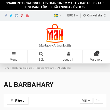
SNABB INTERNATIONELL LEVERANS INOM 2 TILL 7 DAGAR - GRATIS
LEVERANS FÖR BESTÄLLNINGAR ÖVER 99
EUR €
Önskelista (
0
)
0
Menu
Sök
Logga in
Varukorg
Hem
Böcker på arabiska
Forntida forskare
Al Barbahary
AL BARBAHARY
Filtrera
Välj
1