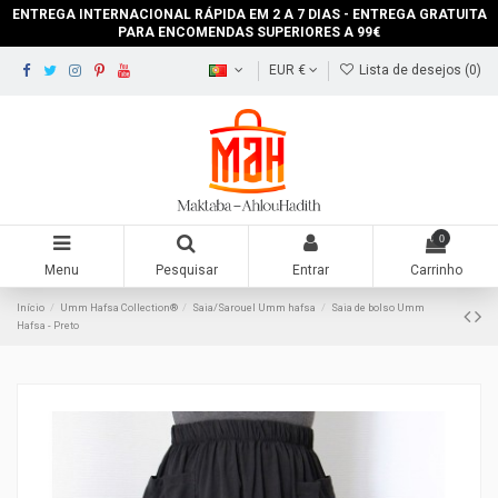
ENTREGA INTERNACIONAL RÁPIDA EM 2 A 7 DIAS - ENTREGA GRATUITA
PARA ENCOMENDAS SUPERIORES A 99€
EUR €
Lista de desejos (
0
)
0
Menu
Pesquisar
Entrar
Carrinho
Início
Umm Hafsa Collection®
Saia/Sarouel Umm hafsa
Saia de bolso Umm
Hafsa - Preto