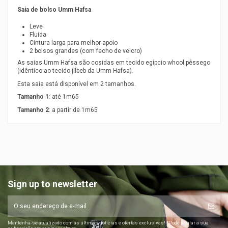
Saia de bolso Umm Hafsa
Leve
Fluida
Cintura larga para melhor apoio
2 bolsos grandes (com fecho de velcro)
As saias Umm Hafsa são cosidas em tecido egípcio whool pêssego
(idêntico ao tecido jilbeb da Umm Hafsa).
Esta saia está disponível em 2 tamanhos.
Tamanho 1
: até 1m65
Tamanho 2
: a partir de 1m65
Sign up to newsletter
Mantenha-se atualizado com as últimas notícias e ofertas exclusivas! *Pode anular a sua