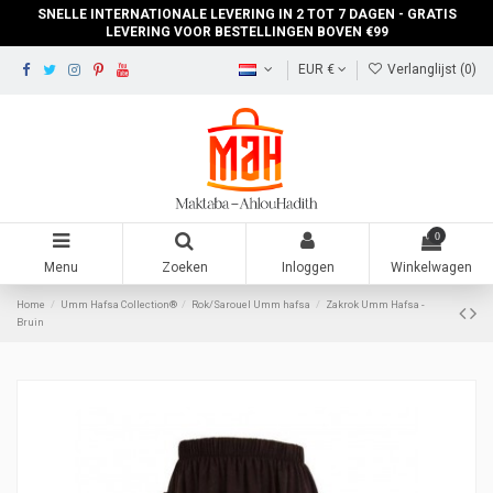
SNELLE INTERNATIONALE LEVERING IN 2 TOT 7 DAGEN - GRATIS
LEVERING VOOR BESTELLINGEN BOVEN €99
EUR €
Verlanglijst (
0
)
0
Menu
Zoeken
Inloggen
Winkelwagen
Home
Umm Hafsa Collection®
Rok/Sarouel Umm hafsa
Zakrok Umm Hafsa -
Bruin