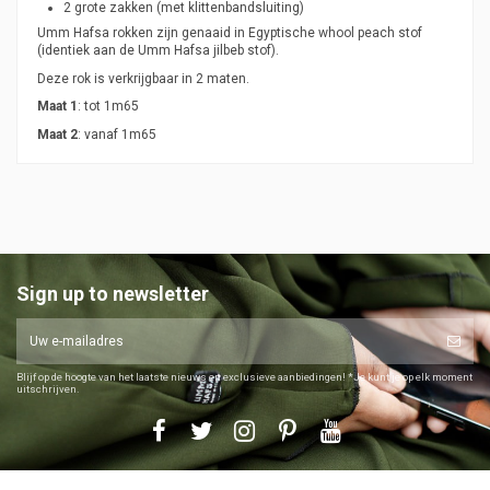
2 grote zakken (met klittenbandsluiting)
Umm Hafsa rokken zijn genaaid in Egyptische whool peach stof
(identiek aan de Umm Hafsa jilbeb stof).
Deze rok is verkrijgbaar in 2 maten.
Maat 1
: tot 1m65
Maat 2
: vanaf 1m65
Sign up to newsletter
Blijf op de hoogte van het laatste nieuws en exclusieve aanbiedingen! *Je kunt je op elk moment
uitschrijven.