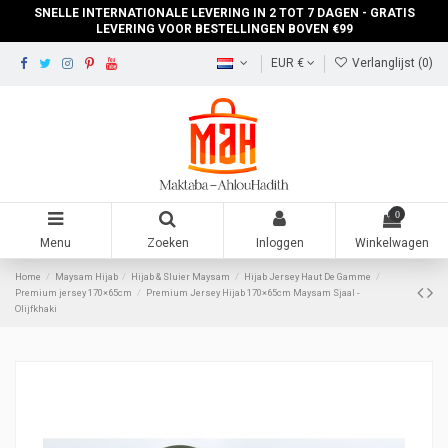
SNELLE INTERNATIONALE LEVERING IN 2 TOT 7 DAGEN - GRATIS
LEVERING VOOR BESTELLINGEN BOVEN €99
EUR €
Verlanglijst (
0
)
0
Menu
Zoeken
Inloggen
Winkelwagen
Home
Maysam Hijab
Hijab & Sluier Maysam
Hijab Jersey Haut De Gamme
Premium jersey 170×65cm
Premium Jersey Hijab 170×65cm Maysam Sjaal -
Olijfkhaki