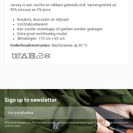
Jersey is een zachte en rekbare gebreide stof, samengesteld uit
95% viscose en 5% lycra.
Kreukvrij, duurzaam en slijtvast
Vochtabsorberend
Kan zonder onderkapje of spelden worden gedragen
Extra groot rechthoekig model
Afmetingen: 170 cm × 65 cm
Onderhoudsinstructies:
Machinewas op 30 °C.
Sign up to newsletter
Blijf op de hoogte van het laatste nieuws en exclusieve aanbiedingen! *Je kunt je op elk moment
uitschrijven.