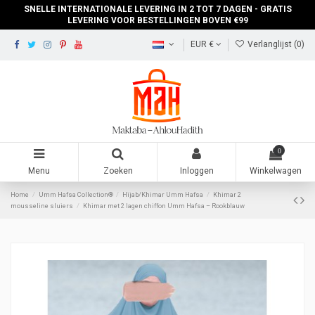
SNELLE INTERNATIONALE LEVERING IN 2 TOT 7 DAGEN - GRATIS
LEVERING VOOR BESTELLINGEN BOVEN €99
EUR €
Verlanglijst (
0
)
0
Menu
Zoeken
Inloggen
Winkelwagen
Home
Umm Hafsa Collection®
Hijab/Khimar Umm Hafsa
Khimar 2
mousseline sluiers
Khimar met 2 lagen chiffon Umm Hafsa – Rookblauw