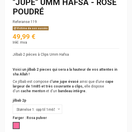
"JUPE" UMM HAFSA - ROSE
POUDRÉ
Referanse
119
Victime de son succès
49,99 €
Inkl. mva
Jilbab 2 pièces à Clips Umm Hafsa
Voici un jilbab 2 pieces qui sera a la hauteur de vos attentes in
sha Allah !
Ce jilbab est compose d
'une jupe évasé
ainsi que d’une
cape
largeur de 1m85 et très couvrante a clips,
elle dispose
d'un
cache menton
et d'un
bandeau intègre.
jilbab 2p
Farger :
Rosa pulver
Rosa pulver