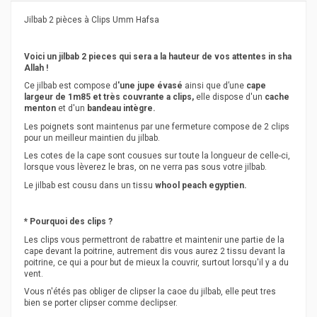
Jilbab 2 pièces à Clips Umm Hafsa
Voici un jilbab 2 pieces qui sera a la hauteur de vos attentes in sha
Allah !
Ce jilbab est compose d
'une jupe évasé
ainsi que d’une
cape
largeur de 1m85 et très couvrante a clips,
elle dispose d'un
cache
menton
et d'un
bandeau intègre.
Les poignets sont maintenus par une fermeture compose de 2 clips
pour un meilleur maintien du jilbab.
Les cotes de la cape sont cousues sur toute la longueur de celle-ci,
lorsque vous lèverez le bras, on ne verra pas sous votre jilbab.
Le jilbab est cousu dans un tissu
whool peach egyptien.
* Pourquoi des clips ?
Les clips vous permettront de rabattre et maintenir une partie de la
cape devant la poitrine, autrement dis vous aurez 2 tissu devant la
poitrine, ce qui a pour but de mieux la couvrir, surtout lorsqu'il y a du
vent.
Vous n'étés pas obliger de clipser la caoe du jilbab, elle peut tres
bien se porter clipser comme declipser.