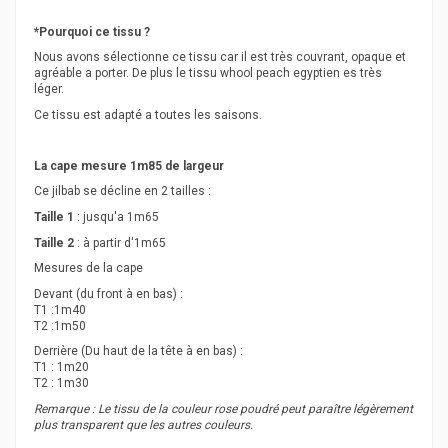
*Pourquoi ce tissu ?
Nous avons sélectionne ce tissu car il est très couvrant, opaque et
agréable a porter. De plus le tissu whool peach egyptien es très
léger.
Ce tissu est adapté a toutes les saisons.
La cape mesure 1m85 de largeur
Ce jilbab se décline en 2 tailles :
Taille 1
: jusqu'a 1m65
Taille 2
: à partir d'1m65
Mesures de la cape
Devant (du front à en bas) :
T1 :1m40
T2 :1m50
Derrière (Du haut de la tête à en bas) :
T1 : 1m20
T2 : 1m30
Remarque : Le tissu de la couleur rose poudré peut paraître légèrement
plus transparent que les autres couleurs.