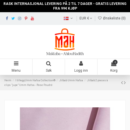
RASK INTERNASJONAL LEVERING PÅ 2 TIL 7 DAGER - GRATIS LEVERING
FRA 99€ KJØP
EUR €
Ønskeliste (
0
)
0
Menu
Søk
Logg inn
Korg
Heim
I tilleggUmm Hafsa Collection®
Jilbab Umm Hafsa
Jilbab 2 pieces à
clips "jupe" Umm Hafsa - Rose Poudré