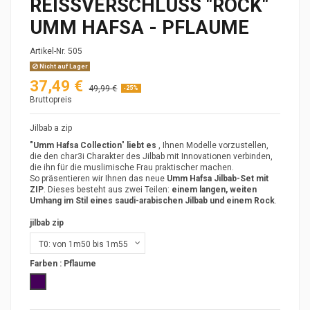
REISSVERSCHLUSS "ROCK" U
MM HAFSA - PFLAUME
Artikel-Nr.
505
Nicht auf Lager
37,49 €
49,99 €
-25%
Bruttopreis
Jilbab a zip
"Umm Hafsa Collection
"
liebt es
, Ihnen Modelle vorzustellen,
die den char3i Charakter des Jilbab mit Innovationen verbinden,
die ihn für die muslimische Frau praktischer machen.
So präsentieren wir Ihnen das neue
Umm Hafsa Jilbab-Set mit
ZIP
. Dieses besteht aus zwei Teilen:
einem langen, weiten
Umhang im Stil eines saudi-arabischen Jilbab und einem Rock
.
jilbab zip
Farben :
Pflaume
Pflaume