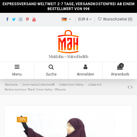
EXPRESSVERSAND WELTWEIT 2-7 TAGE, VERSANDKOSTENFREI AB EINEM
BESTELLWERT VON 99€
EUR €
Wunschzettel (
0
)
0
Menu
Suche
Anmelden
Warenkorb
Startseite
Umm Hafsa Collection®
Jilbab Umm Hafsa
Jilbab mit
Reißverschluss "Rock" Umm Hafsa - Pflaume
-25%