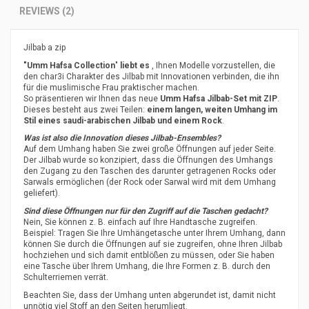
REVIEWS (2)
Jilbab a zip
"Umm Hafsa Collection
"
liebt es
, Ihnen Modelle vorzustellen, die
den char3i Charakter des Jilbab mit Innovationen verbinden, die ihn
für die muslimische Frau praktischer machen.
So präsentieren wir Ihnen das neue
Umm Hafsa Jilbab-Set mit ZIP
.
Dieses besteht aus zwei Teilen:
einem langen, weiten Umhang im
Stil eines saudi-arabischen Jilbab und einem Rock
.
Was ist also die Innovation dieses Jilbab-Ensembles?
Auf dem Umhang haben Sie zwei große Öffnungen auf jeder Seite.
Der Jilbab wurde so konzipiert, dass die Öffnungen des Umhangs
den Zugang zu den Taschen des darunter getragenen Rocks oder
Sarwals ermöglichen (der Rock oder Sarwal wird mit dem Umhang
geliefert).
Sind diese Öffnungen nur für den Zugriff auf die Taschen gedacht?
Nein, Sie können z. B. einfach auf Ihre Handtasche zugreifen.
Beispiel: Tragen Sie Ihre Umhängetasche unter Ihrem Umhang, dann
können Sie durch die Öffnungen auf sie zugreifen, ohne Ihren Jilbab
hochziehen und sich damit entblößen zu müssen, oder Sie haben
eine Tasche über Ihrem Umhang, die Ihre Formen z. B. durch den
Schulterriemen verrät.
Beachten Sie, dass der Umhang unten abgerundet ist, damit nicht
unnötig viel Stoff an den Seiten herumliegt.