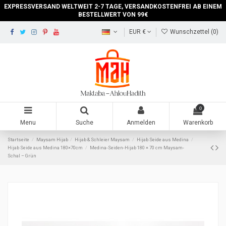
EXPRESSVERSAND WELTWEIT 2-7 TAGE, VERSANDKOSTENFREI AB EINEM
BESTELLWERT VON 99€
EUR €
Wunschzettel (
0
)
0
Menu
Suche
Anmelden
Warenkorb
Startseite
Maysam Hijab
Hijab & Schleier Maysam
Hijab Seide aus Medina
Hijab Seide aus Medina 180×70cm
Medina-Seiden-Hijab 180 × 70 cm Maysam-
Schal – Grün