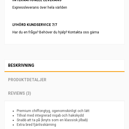
INTERNATIONELL LEVERANS
Expressleverans över hela världen
LYHÖRD KUNDSERVICE 7/7
Har du en fråga? Behöver du hjälp? Kontakta oss gärna
BESKRIVNING
PRODUKTDETALJER
REVIEWS (3)
Premium chiffongtyg, ogenomskinligt och lätt
Tillval med integrerad niqab och hakskydd
Snabb att ta på (knyts som en klassisk jilbab)
Extra bred fjärilsskärning