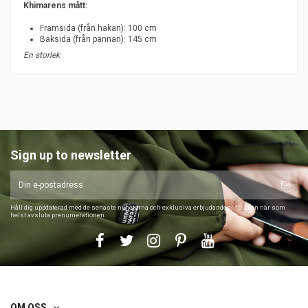
Khimarens mått:
Framsida (från hakan): 100 cm
Baksida (från pannan): 145 cm
En storlek
Sign up to newsletter
Håll dig uppdaterad med de senaste nyheterna och exklusiva erbjudanden! *Du kan när som
helst avsluta prenumerationen.
OM OSS