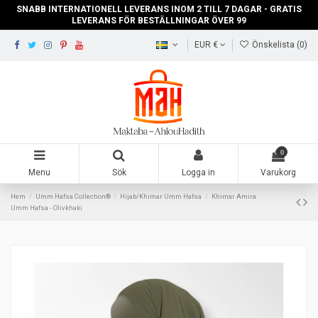
SNABB INTERNATIONELL LEVERANS INOM 2 TILL 7 DAGAR - GRATIS
LEVERANS FÖR BESTÄLLNINGAR ÖVER 99
EUR €
Önskelista (
0
)
0
Menu
Sök
Logga in
Varukorg
Hem
Umm Hafsa Collection®
Hijab/Khimar Umm Hafsa
Khimar Amira
Umm Hafsa - Olivkhaki