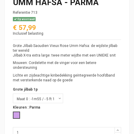
UMM HAFSA - PARMA
Referentie
713
Op voorraad
€ 57,99
Inclusief belasting
Grote Jilbab Saoudien Vieux Rose Umm Hafsa: de wijdste jilbab
ter wereld
Jilbab X-tra extra large: twee meter wijdte met een UNIEKE snit
Mouwen: Cordelette met de vinger voor een betere
ondersteuning
Lichte en zijdeachtige kinbedekking geïntegreerde hoofdband
met versterkende naad op de goede
Grote jilbab 1p
Kleuren :
Parma
Parma