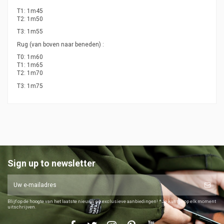
T1: 1m45
T2: 1m50
T3: 1m55
Rug (van boven naar beneden) :
T0: 1m60
T1: 1m65
T2: 1m70
T3: 1m75
Sign up to newsletter
Blijf op de hoogte van het laatste nieuws en exclusieve aanbiedingen! *Je kunt je op elk moment
uitschrijven.