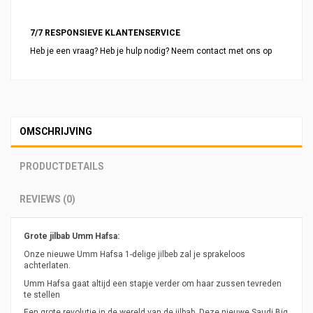
7/7 RESPONSIEVE KLANTENSERVICE
Heb je een vraag? Heb je hulp nodig? Neem contact met ons op
OMSCHRIJVING
PRODUCTDETAILS
REVIEWS (0)
Grote jilbab Umm Hafsa:
Onze nieuwe Umm Hafsa 1-delige jilbeb zal je sprakeloos
achterlaten.
Umm Hafsa gaat altijd een stapje verder om haar zussen tevreden
te stellen
Een grote revolutie in de wereld van de jilbab. Deze nieuwe Saudi Big