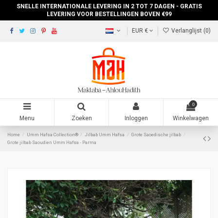
SNELLE INTERNATIONALE LEVERING IN 2 TOT 7 DAGEN - GRATIS
LEVERING VOOR BESTELLINGEN BOVEN €99
EUR €
Verlanglijst (
0
)
0
Menu
Zoeken
Inloggen
Winkelwagen
Home
Umm Hafsa Collection®
Jilbab Umm Hafsa
Grote Saoedische jilbab
Grote jilbab Saoudien Umm Hafsa - Parma