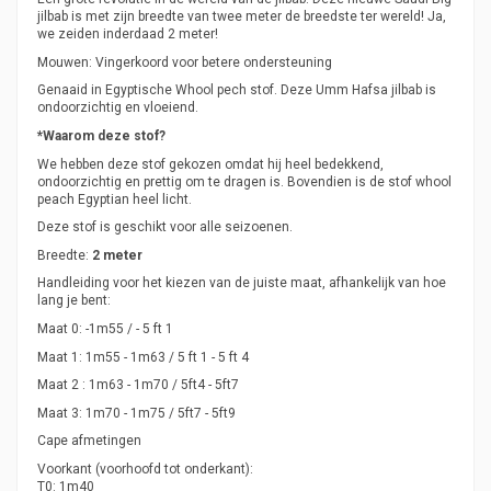
jilbab is met zijn breedte van twee meter de breedste ter wereld! Ja,
we zeiden inderdaad 2 meter!
Mouwen: Vingerkoord voor betere ondersteuning
Genaaid in Egyptische Whool pech stof. Deze Umm Hafsa jilbab is
ondoorzichtig en vloeiend.
*Waarom deze stof?
We hebben deze stof gekozen omdat hij heel bedekkend,
ondoorzichtig en prettig om te dragen is. Bovendien is de stof whool
peach Egyptian heel licht.
Deze stof is geschikt voor alle seizoenen.
Breedte:
2 meter
Handleiding voor het kiezen van de juiste maat, afhankelijk van hoe
lang je bent:
Maat 0: -1m55 / - 5 ft 1
Maat 1: 1m55 - 1m63 / 5 ft 1 - 5 ft 4
Maat 2 : 1m63 - 1m70 / 5ft4 - 5ft7
Maat 3: 1m70 - 1m75 / 5ft7 - 5ft9
Cape afmetingen
Voorkant (voorhoofd tot onderkant):
T0: 1m40