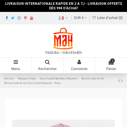
LIVRAISON INTERNATIONALE RAPIDE EN 2 À 7J - LIVRAISON OFFERTE
DÈS 99€ D'ACHAT
EUR €
Liste d'achat (
0
)
0
Menu
Rechercher
Connexion
Panier
Accueil
Maysam Hijab
Sous hijab & Bandeau Maysam
Bonnet tube fermé
Bonnet tube fermé Sous Hijab Maysam - Rose