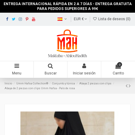
ENTREGA INTERNACIONAL RÁPIDA EN 2 A 7 DÍAS - ENTREGA GRATUITA
PARA PEDIDOS SUPERIORES A 99€
EUR €
Lista de deseos (
0
)
0
Menu
Buscar
Iniciar sesión
Carrito
Inicio
Umm Hafsa Collection®
Conjunto y túnica
Abaya 2 piezas con clips
Abaya de 2 piezas con clips Umm Hafsa - Palo de rosa