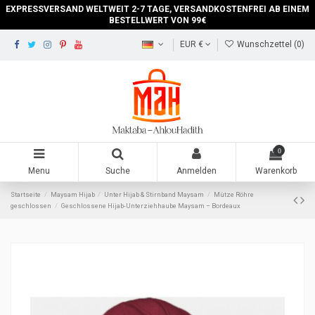
EXPRESSVERSAND WELTWEIT 2-7 TAGE, VERSANDKOSTENFREI AB EINEM
BESTELLWERT VON 99€
EUR €
Wunschzettel (
0
)
0
Menu
Suche
Anmelden
Warenkorb
Startseite
Maysam Hijab
Unter Hijab & Stirnband Maysam
Mütze Röhre
geschlossen
Geschlossene Hijab-Unterziehhaube Maysam – Bordeaux